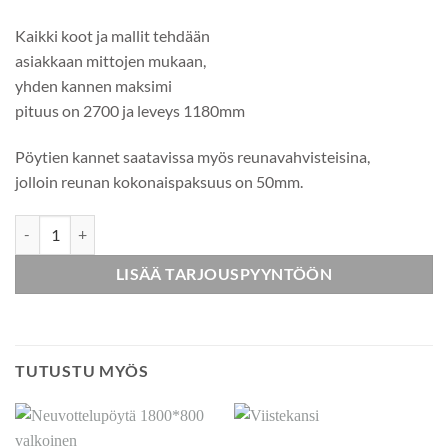
Kaikki koot ja mallit tehdään
asiakkaan mittojen mukaan,
yhden kannen maksimi
pituus on 2700 ja leveys 1180mm
Pöytien kannet saatavissa myös reunavahvisteisina,
jolloin reunan kokonaispaksuus on 50mm.
Neuvottelupöytä A-Jalalla määrä
LISÄÄ TARJOUSPYYNTÖÖN
TUTUSTU MYÖS