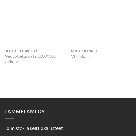
NEUVOTTELUPÖYDÄT
MUOTO KANNET
Neuvottelupöytä 1800*800
Viistekansi
valkoinen
TAMMELAMI OY
Toimisto- ja keittiökalusteet