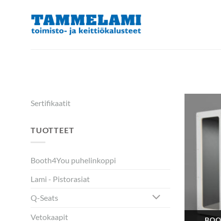
Skip
to
content
Sertifikaatit
TUOTTEET
Booth4You puhelinkoppi
Lami - Pistorasiat
Q-Seats
Vetokaapit
BOO