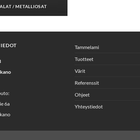
JALAT / METALLIOSAT
TIEDOT
Tammelami
Tuotteet
3
Värit
rkano
Referenssit
outo:
Ohjeet
ie 6a
Yhteystiedot
kano