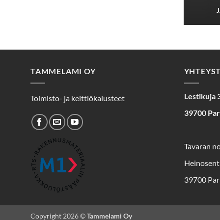
TAMMELAMI OY
YHTEYS
Lestikuja 
Toimisto- ja keittiökalusteet
39700 Pa
Tavaran n
Heinosent
39700 Par
Copyright 2026 ©
Tammelami Oy