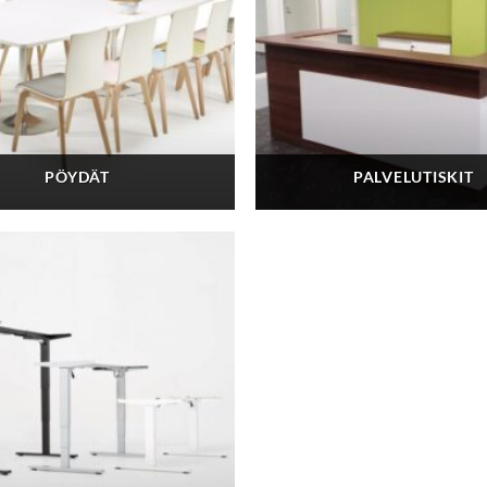
PÖYDÄT
PALVELUTISKIT