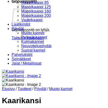
tarjouspyyntö
Mappikaappi 85
Mappikaappi 125
Mappikaappi 160
Mappikaappi 200
Vaatekaappi
Laatikostot
Pöydät
tarjouspyyntö on tyhjä.
Muoto kannet
Pyöreät kannet
Takaisin kauppaan
Kulmakannet
Neuvottelupöydät
Suorat kannet
Palvelutiskit
Seinäkkeet
Jalat / Metalliosat
Etusivu
/
Tuotteet
/
Pöydät
/
Muoto kannet
Kaarikansi