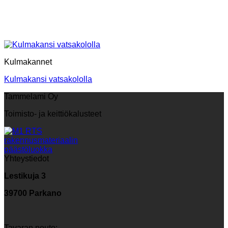
Kulmakannet
Kulmakansi vatsakololla
Tammelami Oy
Toimisto- ja keittiökalusteet
Yhteystiedot
Lestikuja 3
39700 Parkano
Tavaran nouto: