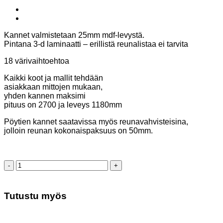
Kannet valmistetaan 25mm mdf-levystä.
Pintana 3-d laminaatti – erillistä reunalistaa ei tarvita
18 värivaihtoehtoa
Kaikki koot ja mallit tehdään
asiakkaan mittojen mukaan,
yhden kannen maksimi
pituus on 2700 ja leveys 1180mm
Pöytien kannet saatavissa myös reunavahvisteisina,
jolloin reunan kokonaispaksuus on 50mm.
Kaarikansi
määrä
Tutustu myös