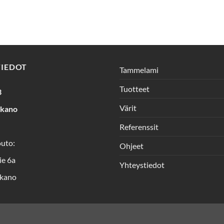
TIEDOT
Tammelami
Tuotteet
3
Värit
rkano
Referenssit
outo:
Ohjeet
ie 6a
Yhteystiedot
kano