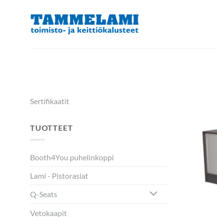
Skip
to
content
Sertifikaatit
TUOTTEET
Booth4You puhelinkoppi
Lami - Pistorasiat
Q-Seats
Vetokaapit