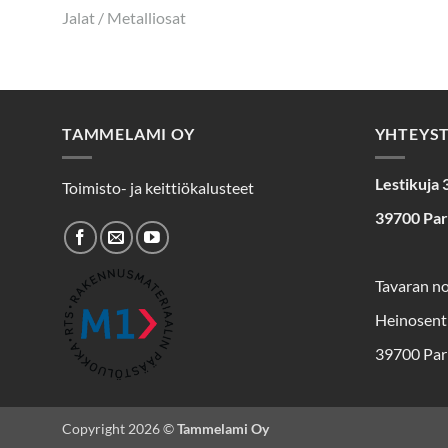
Jalat / Metalliosat
TAMMELAMI OY
YHTEYS
Lestikuja 
Toimisto- ja keittiökalusteet
39700 Pa
Tavaran n
Heinosent
39700 Par
Copyright 2026 ©
Tammelami Oy