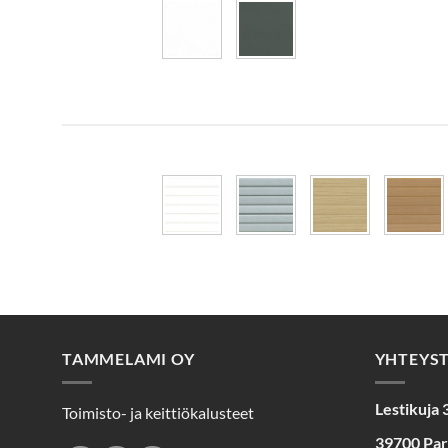
TAMMELAMI OY
YHTEYS
Lestikuja 
Toimisto- ja keittiökalusteet
39700 Pa