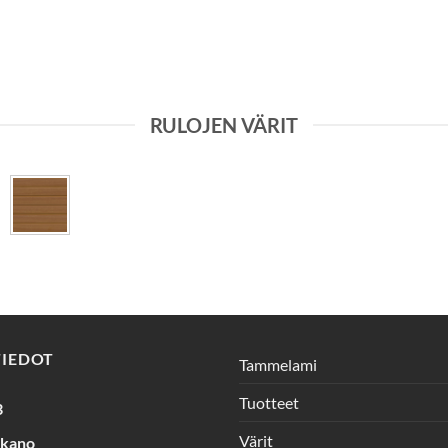
RULOJEN VÄRIT
TIEDOT
Tammelami
Tuotteet
3
Värit
rkano