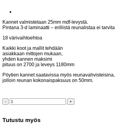
Kannet valmistetaan 25mm mdf-levystä.
Pintana 3-d laminaatti – erillistä reunalistaa ei tarvita
18 värivaihtoehtoa
Kaikki koot ja mallit tehdään
asiakkaan mittojen mukaan,
yhden kannen maksimi
pituus on 2700 ja leveys 1180mm
Pöytien kannet saatavissa myös reunavahvisteisina,
jolloin reunan kokonaispaksuus on 50mm.
Neuvottelupöytä
kanootti
3200*1180/900/900
valkoinen
Tutustu myös
määrä