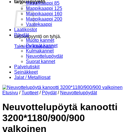
tarjouspyyntö
Mappikaappi 85
Mappikaappi 125
Mappikaappi 160
Mappikaappi 200
Vaatekaappi
Laatikostot
Pöydät
tarjouspyyntö on tyhjä.
Muoto kannet
Pyöreät kannet
Takaisin kauppaan
Kulmakannet
Neuvottelupöydät
Suorat kannet
Palvelutiskit
Seinäkkeet
Jalat / Metalliosat
Etusivu
/
Tuotteet
/
Pöydät
/
Neuvottelupöydät
Neuvottelupöytä kanootti
3200*1180/900/900
valkoinen