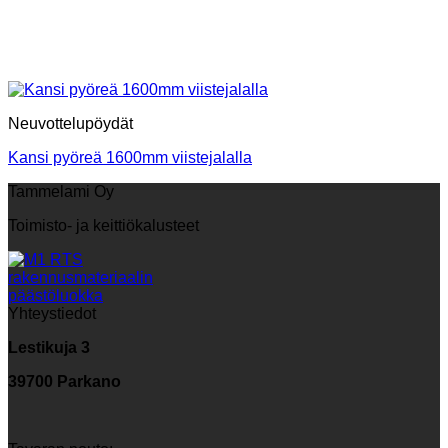
Neuvottelupöydät
Kansi pyöreä 1600mm viistejalalla
Tammelami Oy
Toimisto- ja keittiökalusteet
Yhteystiedot
Lestikuja 3
39700 Parkano