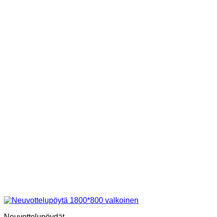
Neuvottelupöydät