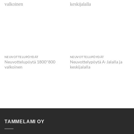
NEUVOTTELUPÖYDÄT
NEUVOTTELUPÖYDÄT
Neuvottelupöytä 1800*800
Neuvottelypöytä A-Jalalla ja
valkoinen
keskijalalla
TAMMELAMI OY