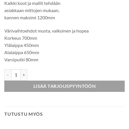
Kaikki koot ja mallit tehdään
asiakkaan mittojen mukaan,
kannen maksimi 1200mm
Värivaihtoehdot musta, valkoinen ja hopea
Korkeus 700mm
Ylälaippa 450mm
Alalaippa 650mm
Varsiputki 80mm
Pyöreä kansi 1200mm laippajalka 650mm määrä
LISÄÄ TARJOUSPYYNTÖÖN
TUTUSTU MYÖS