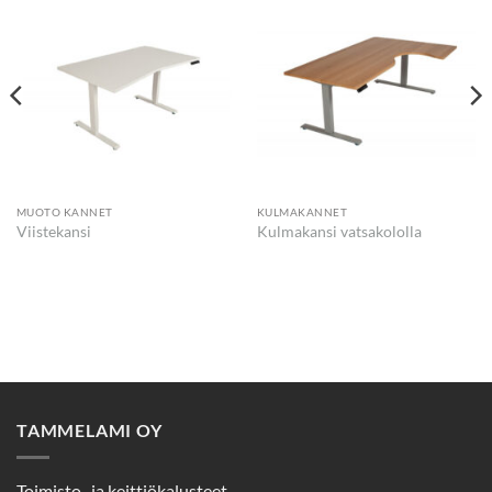
MUOTO KANNET
KULMAKANNET
Viistekansi
Kulmakansi vatsakololla
TAMMELAMI OY
Toimisto- ja keittiökalusteet