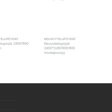
TELUPÖYDÄT
NEUVOTTELUPÖYDÄT
elupöytä 1800*800
Neuvottelupöytä
n
2400*1180/900/900
mustapuusyy