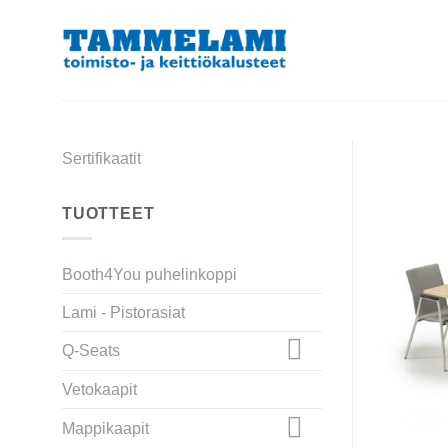
Skip
to
content
Sertifikaatit
TUOTTEET
Booth4You puhelinkoppi
Lami - Pistorasiat
Q-Seats
Vetokaapit
Mappikaapit