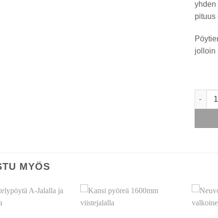
yhden
pituus
Pöytie
jolloi
Neuvot
STU MYÖS