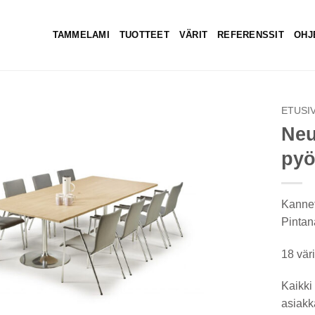
TAMMELAMI
TUOTTEET
VÄRIT
REFERENSSIT
OHJ
ETUSI
Neu
pyö
Kannet
Pintana
18 vär
Kaikki 
asiakk