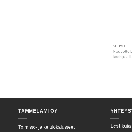
UPÖYDÄT
PÖYDÄT
NEUVOTTE
pöytä 2400*1180
Neuvottely
Suorakansi melamiini
keskijalall
TAMMELAMI OY
YHTEYS
Lestikuja
Toimisto- ja keittiökalusteet