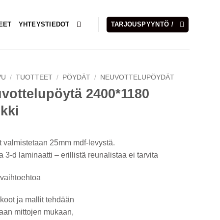
EET
YHTEYSTIEDOT
TARJOUSPYYNTÖ /
VU
/
TUOTTEET
/
PÖYDÄT
/
NEUVOTTELUPÖYDÄT
vottelupöytä 2400*1180
kki
 valmistetaan 25mm mdf-levystä.
 3-d laminaatti – erillistä reunalistaa ei tarvita
ivaihtoehtoa
koot ja mallit tehdään
aan mittojen mukaan,