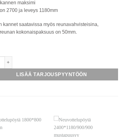
 kannen maksimi
 on 2700 ja leveys 1180mm
n kannet saatavissa myös reunavahvisteisina,
n reunan kokonaispaksuus on 50mm.
telupöytä 2400*1180 pyökki määrä
LISÄÄ TARJOUSPYYNTÖÖN