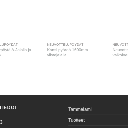
LUPÖYDÄT
NEUVOTTELUPÖYDÄT
NEUVOT
pöytä A-Jalalla ja
Kansi pyöreä 1600mm
Neuvott
a
viistejalalla
valkoine
TIEDOT
Tammelami
Tuotteet
 3