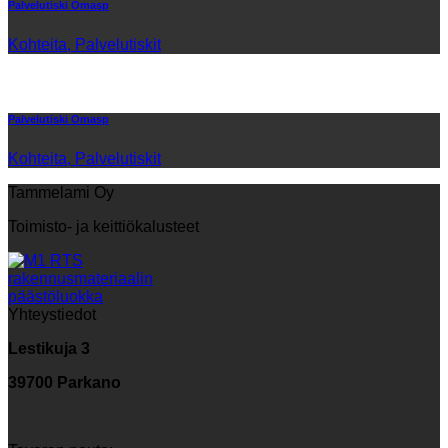
Palvelutiski Omasp
Kohteita, Palvelutiskit
Palvelutiski Omasp
Kohteita, Palvelutiskit
Tammelami Oy
Toimisto- ja keittiökalusteet
Yhteystiedot
Lestikuja 3
39700 Parkano