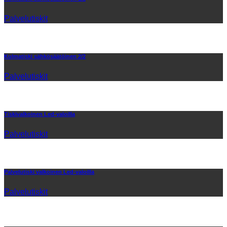
Palvelutiskit
Kulmatiski sähkösäätöinen 2/2
Palvelutiskit
Tiskivalkoinen Led-valoilla
Palvelutiskit
Palvelutiski valkoinen Led-valoilla
Palvelutiskit