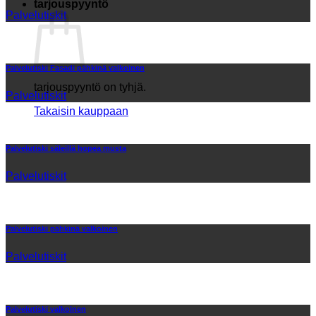
tarjouspyyntö
Palvelutiskit
Palvelutiski Fasadi pähkinä valkoinen
tarjouspyyntö on tyhjä.
Palvelutiskit
Takaisin kauppaan
Palvelutiski säleillä hopea musta
Palvelutiskit
Palvelutiski pähkinä valkoinen
Palvelutiskit
Palvelutiski valkoinen