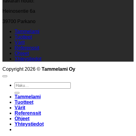
Tavaran nouto:
Heinosentie 6a
39700 Parkano
Tammelami
Tuotteet
Värit
Referenssit
Ohjeet
Yhteystiedot
Copyright 2026 ©
Tammelami Oy
Etsi:
Tammelami
Tuotteet
Värit
Referenssit
Ohjeet
Yhteystiedot