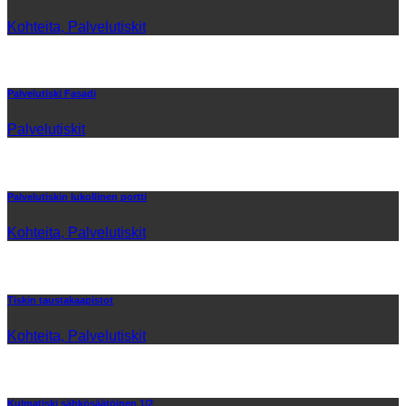
Kohteita, Palvelutiskit
Palvelutiski Fasadi
Palvelutiskit
Palvelutiskin lukollinen portti
Kohteita, Palvelutiskit
Tiskin taustakaapistot
Kohteita, Palvelutiskit
Kulmatiski sähkösäätöinen 1/2