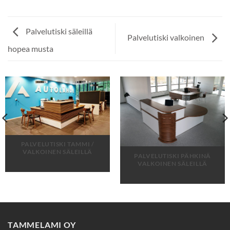
Palvelutiski säleillä
Palvelutiski valkoinen
hopea musta
PALVELUTISKI TAMMI /
VALKOINEN SÄLEILLÄ
PALVELUTISKI PÄHKINÄ
VALKOINEN SÄLEILLÄ
TAMMELAMI OY