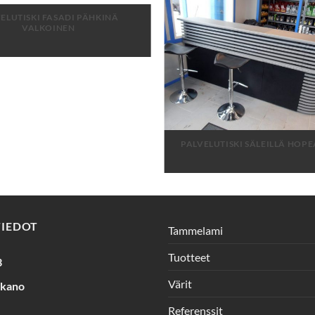
ELUTISKI FASADI PÄHKINÄ
VALKOINEN
PALVELUTISKI SÄLEILLÄ HOP
TIEDOT
Tammelami
Tuotteet
3
Värit
rkano
Referenssit