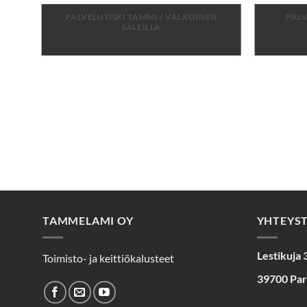
PALVELUTISKI TAMMI / VALKOINEN
PALV
SÄLEILLÄ
TAMMELAMI OY
YHTEYS
Lestikuja 
Toimisto- ja keittiökalusteet
39700 Pa