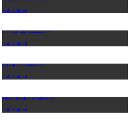
Palvelutiskit
Kulmatiski sähkösäätöinen 2/2
Palvelutiskit
Tiskivalkoinen Led-valoilla
Palvelutiskit
Palvelutiski valkoinen Led-valoilla
Palvelutiskit