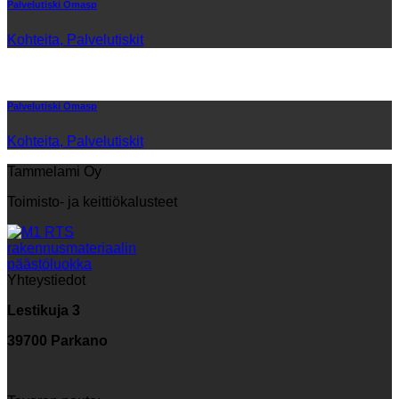
Palvelutiski Omasp
Kohteita, Palvelutiskit
Palvelutiski Omasp
Kohteita, Palvelutiskit
Tammelami Oy
Toimisto- ja keittiökalusteet
Yhteystiedot
Lestikuja 3
39700 Parkano