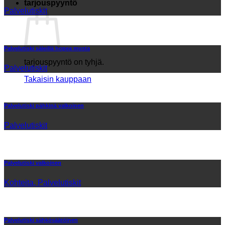
tarjouspyyntö
Palvelutiskit
Palvelutiski säleillä hopea musta
tarjouspyyntö on tyhjä.
Palvelutiskit
Takaisin kauppaan
Palvelutiski pähkinä valkoinen
Palvelutiskit
Palvelutiski valkoinen
Kohteita, Palvelutiskit
Palvelutiski sähkösäätöinen