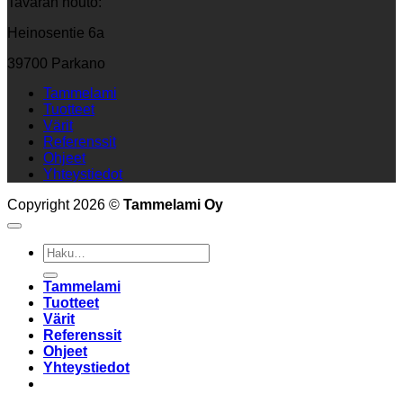
Tavaran nouto:
Heinosentie 6a
39700 Parkano
Tammelami
Tuotteet
Värit
Referenssit
Ohjeet
Yhteystiedot
Copyright 2026 ©
Tammelami Oy
Etsi:
Tammelami
Tuotteet
Värit
Referenssit
Ohjeet
Yhteystiedot