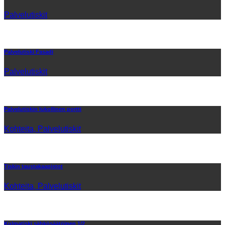
Palvelutiskit
Palvelutiski Fasadi
Palvelutiskit
Palvelutiskin lukollinen portti
Kohteita, Palvelutiskit
Tiskin taustakaapistot
Kohteita, Palvelutiskit
Kulmatiski sähkösäätöinen 1/2