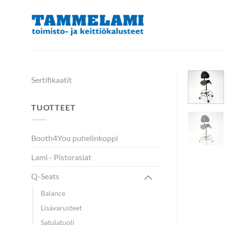
Skip
to
content
Sertifikaatit
TUOTTEET
Booth4You puhelinkoppi
Lami - Pistorasiat
Q-Seats
Balance
Lisävarusteet
Satulatuoli