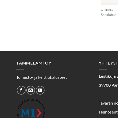
Q-SEATS
Q-SEATS
Satulatuoli selkänojalla nahka
nahka jalkarenkaalla
Satulatuol
jalkarenkaalla
TAMMELAMI OY
YHTEYS
Lestikuja 
Toimisto- ja keittiökalusteet
39700 Pa
Tavaran n
Heinosent