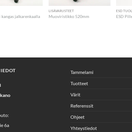
LISÄVARUSTEET
ESD TUOL
i kangas jalkarenkaalla
Muoviristikko 520mm
ESD Pill
TIEDOT
Tammelami
Tuotteet
3
Värit
rkano
Referenssit
outo:
Ohjeet
ie 6a
Yhteystiedot