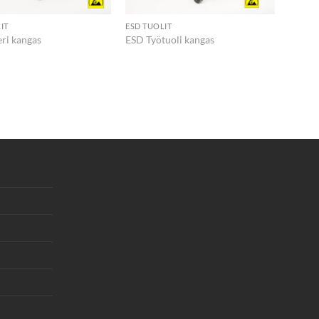
IT
ESD TUOLIT
eri kangas
ESD Työtuoli kangas