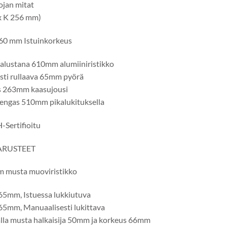
ojan mitat
x K 256 mm)
0 mm Istuinkorkeus
jalustana 610mm alumiiniristikko
sti rullaava 65mm pyörä
s 263mm kaasujousi
rengas 510mm pikalukituksella
Sertifioitu
ARUSTEET
 musta muoviristikko
65mm, Istuessa lukkiutuva
65mm, Manuaalisesti lukittava
alla musta halkaisija 50mm ja korkeus 66mm