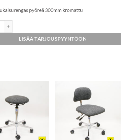
aukaisurengas pyöreä 300mm kromattu
uoli selkänojalla keinonahka jalkarenkaalla määrä
LISÄÄ TARJOUSPYYNTÖÖN