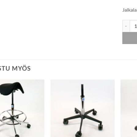
Jalkal
Satulat
STU MYÖS