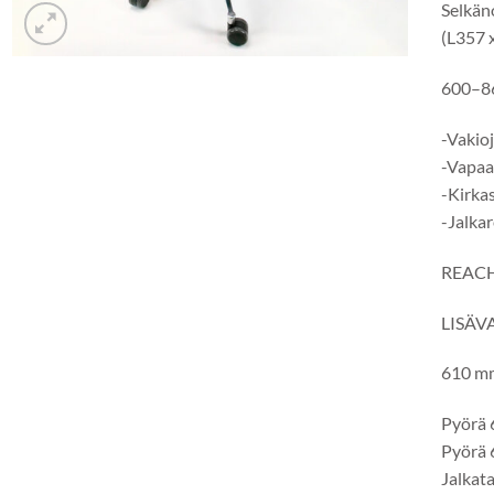
Selkän
(L357 
600–86
-Vakio
-Vapaa
-Kirka
-Jalka
REACH-
LISÄV
610 mm
Pyörä 
Pyörä 
Jalkat