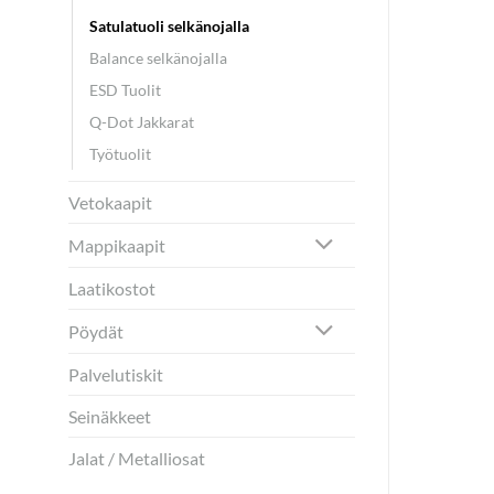
Satulatuoli selkänojalla
Balance selkänojalla
ESD Tuolit
Q-Dot Jakkarat
Työtuolit
Vetokaapit
Mappikaapit
Laatikostot
Pöydät
Palvelutiskit
Seinäkkeet
Jalat / Metalliosat