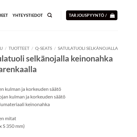
JEET
YHTEYSTIEDOT
TARJOUSPYYNTÖ /
VU
/
TUOTTEET
/
Q-SEATS
/
SATULATUOLI SELKÄNOJALLA
latuoli selkänojalla keinonahka
arenkaalla
en kulman ja korkeuden säätö
ojan kulman ja korkeuden säätö
lumateriaali keinonahka
en mitat
 x S 350 mm)