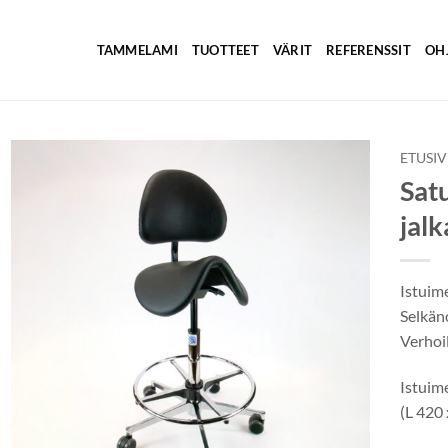
TAMMELAMI
TUOTTEET
VÄRIT
REFERENSSIT
OH
ETUSI
Satu
jalk
Istuim
Selkän
Verhoi
Istuim
(L 420