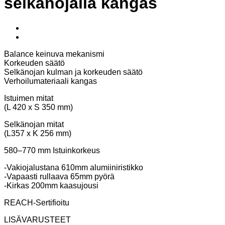
selkänojalla kangas
Balance keinuva mekanismi
Korkeuden säätö
Selkänojan kulman ja korkeuden säätö
Verhoilumateriaali kangas
Istuimen mitat
(L 420 x S 350 mm)
Selkänojan mitat
(L357 x K 256 mm)
580–770 mm Istuinkorkeus
-Vakiojalustana 610mm alumiiniristikko
-Vapaasti rullaava 65mm pyörä
-Kirkas 200mm kaasujousi
REACH-Sertifioitu
LISÄVARUSTEET