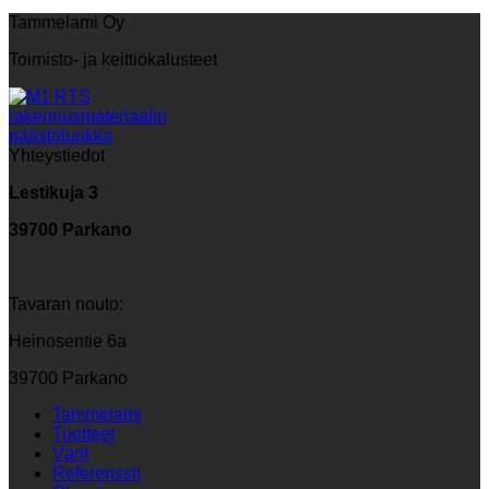
Tammelami Oy
Toimisto- ja keittiökalusteet
Yhteystiedot
Lestikuja 3
39700 Parkano
Tavaran nouto:
Heinosentie 6a
39700 Parkano
Tammelami
Tuotteet
Värit
Referenssit