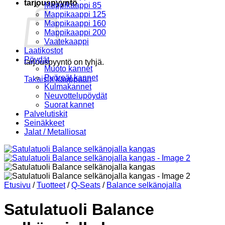
tarjouspyyntö
Mappikaappi 85
Mappikaappi 125
Mappikaappi 160
Mappikaappi 200
Vaatekaappi
Laatikostot
Pöydät
tarjouspyyntö on tyhjä.
Muoto kannet
Pyöreät kannet
Takaisin kauppaan
Kulmakannet
Neuvottelupöydät
Suorat kannet
Palvelutiskit
Seinäkkeet
Jalat / Metalliosat
Etusivu
/
Tuotteet
/
Q-Seats
/
Balance selkänojalla
Satulatuoli Balance