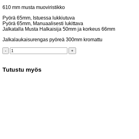
610 mm musta muoviristikko
Pyörä 65mm, Istuessa lukkiutuva
Pyörä 65mm, Manuaalisesti lukittava
Jalkatalla Musta Halkaisija 50mm ja korkeus 66mm
Jalkalaukaisurengas pyöreä 300mm kromattu
Satulatuoli
Balance
selkänojalla
kangas
Tutustu myös
määrä