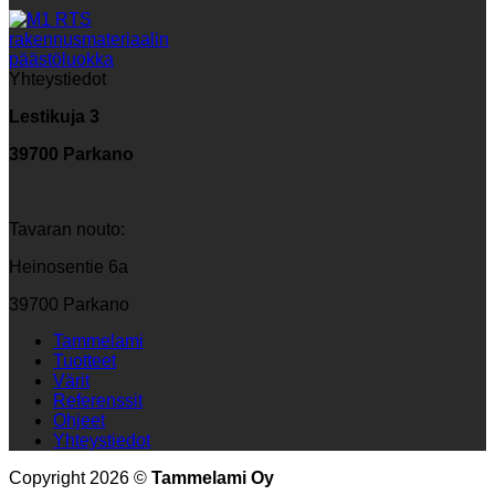
Yhteystiedot
Lestikuja 3
39700 Parkano
Tavaran nouto:
Heinosentie 6a
39700 Parkano
Tammelami
Tuotteet
Värit
Referenssit
Ohjeet
Yhteystiedot
Copyright 2026 ©
Tammelami Oy