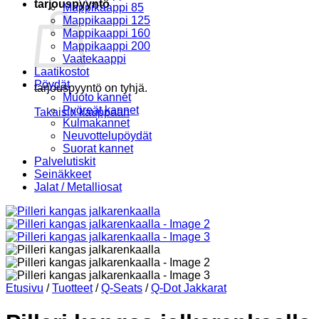
tarjouspyyntö
Mappikaappi 85
Mappikaappi 125
Mappikaappi 160
Mappikaappi 200
Vaatekaappi
Laatikostot
Pöydät
tarjouspyyntö on tyhjä.
Muoto kannet
Pyöreät kannet
Takaisin kauppaan
Kulmakannet
Neuvottelupöydät
Suorat kannet
Palvelutiskit
Seinäkkeet
Jalat / Metalliosat
Etusivu
/
Tuotteet
/
Q-Seats
/
Q-Dot Jakkarat