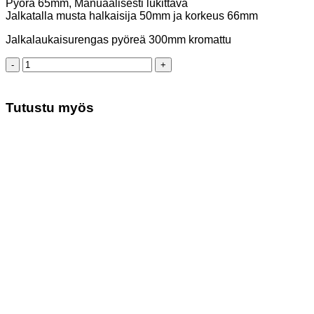
Pyörä 65mm, Manuaalisesti lukittava
Jalkatalla musta halkaisija 50mm ja korkeus 66mm
Jalkalaukaisurengas pyöreä 300mm kromattu
Pilleri
kangas
jalkarenkaalla
määrä
Tutustu myös