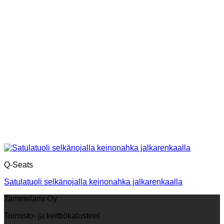
Q-Seats
Satulatuoli selkänojalla keinonahka jalkarenkaalla
Tammelami Oy
Toimisto- ja keittiökalusteet