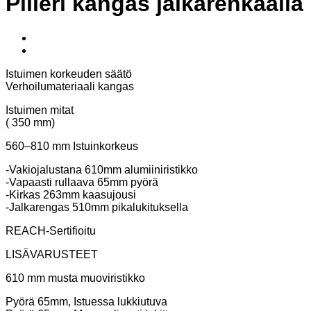
Pilleri kangas jalkarenkaalla
Istuimen korkeuden säätö
Verhoilumateriaali kangas
Istuimen mitat
( 350 mm)
560–810 mm Istuinkorkeus
-Vakiojalustana 610mm alumiiniristikko
-Vapaasti rullaava 65mm pyörä
-Kirkas 263mm kaasujousi
-Jalkarengas 510mm pikalukituksella
REACH-Sertifioitu
LISÄVARUSTEET
610 mm musta muoviristikko
Pyörä 65mm, Istuessa lukkiutuva