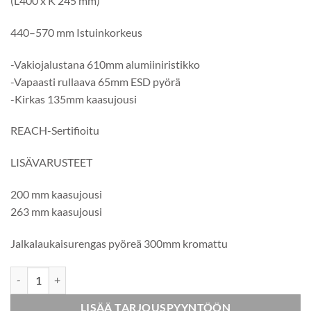
(L400 x K 245 mm)
440–570 mm Istuinkorkeus
-Vakiojalustana 610mm alumiiniristikko
-Vapaasti rullaava 65mm ESD pyörä
-Kirkas 135mm kaasujousi
REACH-Sertifioitu
LISÄVARUSTEET
200 mm kaasujousi
263 mm kaasujousi
Jalkalaukaisurengas pyöreä 300mm kromattu
ESD Työtuoli keinonahka määrä
LISÄÄ TARJOUSPYYNTÖÖN