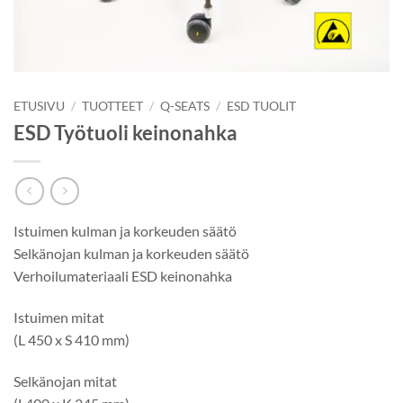
ETUSIVU
/
TUOTTEET
/
Q-SEATS
/
ESD TUOLIT
ESD Työtuoli keinonahka
Istuimen kulman ja korkeuden säätö
Selkänojan kulman ja korkeuden säätö
Verhoilumateriaali ESD keinonahka
Istuimen mitat
(L 450 x S 410 mm)
Selkänojan mitat