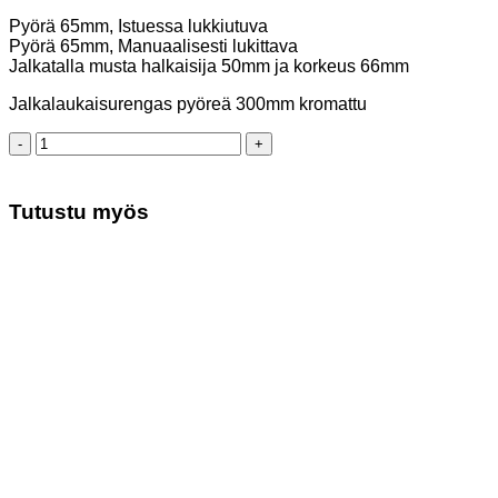
Pyörä 65mm, Istuessa lukkiutuva
Pyörä 65mm, Manuaalisesti lukittava
Jalkatalla musta halkaisija 50mm ja korkeus 66mm
Jalkalaukaisurengas pyöreä 300mm kromattu
Kassatuoli
kangas
jalkarenkaalla
määrä
Tutustu myös