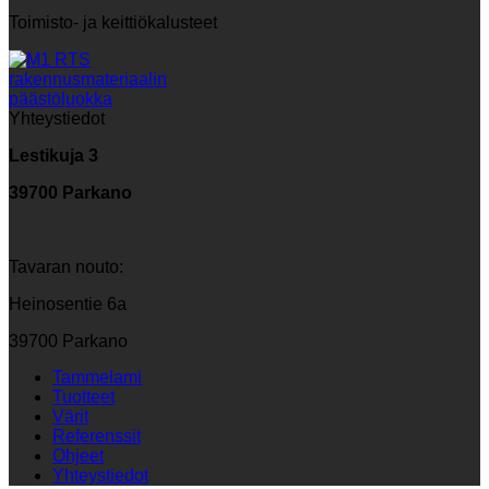
Toimisto- ja keittiökalusteet
Yhteystiedot
Lestikuja 3
39700 Parkano
Tavaran nouto:
Heinosentie 6a
39700 Parkano
Tammelami
Tuotteet
Värit
Referenssit
Ohjeet
Yhteystiedot