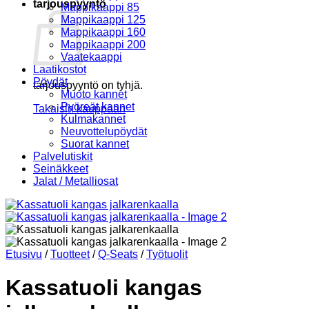
tarjouspyyntö
Mappikaappi 85
Mappikaappi 125
Mappikaappi 160
Mappikaappi 200
Vaatekaappi
Laatikostot
Pöydät
tarjouspyyntö on tyhjä.
Muoto kannet
Pyöreät kannet
Takaisin kauppaan
Kulmakannet
Neuvottelupöydät
Suorat kannet
Palvelutiskit
Seinäkkeet
Jalat / Metalliosat
Etusivu
/
Tuotteet
/
Q-Seats
/
Työtuolit
Kassatuoli kangas