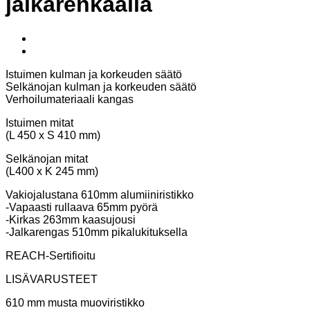
jalkarenkaalla
Istuimen kulman ja korkeuden säätö
Selkänojan kulman ja korkeuden säätö
Verhoilumateriaali kangas
Istuimen mitat
(L 450 x S 410 mm)
Selkänojan mitat
(L400 x K 245 mm)
Vakiojalustana 610mm alumiiniristikko
-Vapaasti rullaava 65mm pyörä
-Kirkas 263mm kaasujousi
-Jalkarengas 510mm pikalukituksella
REACH-Sertifioitu
LISÄVARUSTEET
610 mm musta muoviristikko