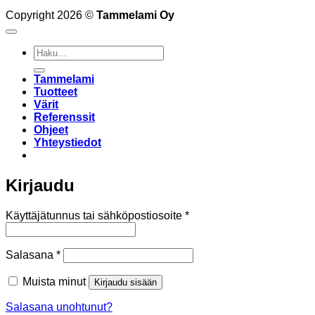
Copyright 2026 ©
Tammelami Oy
Etsi:
Tammelami
Tuotteet
Värit
Referenssit
Ohjeet
Yhteystiedot
Kirjaudu
Vaaditaan
Käyttäjätunnus tai sähköpostiosoite
*
Vaaditaan
Salasana
*
Muista minut
Kirjaudu sisään
Salasana unohtunut?