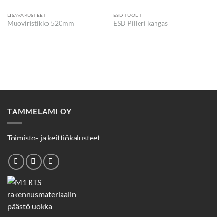
LISÄVARUSTEET
ESD TUOLIT
Muoviristikko 520mm
ESD Pilleri kangas
TAMMELAMI OY
Toimisto- ja keittiökalusteet