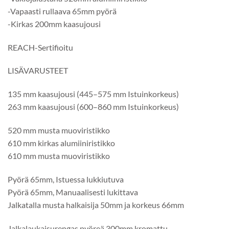
-Vapaasti rullaava 65mm pyörä
-Kirkas 200mm kaasujousi
REACH-Sertifioitu
LISÄVARUSTEET
135 mm kaasujousi (445–575 mm Istuinkorkeus)
263 mm kaasujousi (600–860 mm Istuinkorkeus)
520 mm musta muoviristikko
610 mm kirkas alumiiniristikko
610 mm musta muoviristikko
Pyörä 65mm, Istuessa lukkiutuva
Pyörä 65mm, Manuaalisesti lukittava
Jalkatalla musta halkaisija 50mm ja korkeus 66mm
Jalkalaukaisurengas pyöreä 300mm kromattu