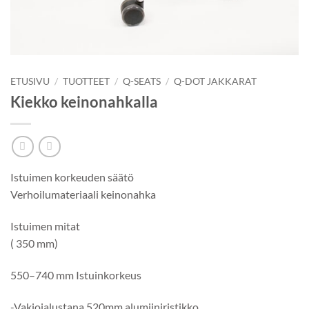
ETUSIVU
/
TUOTTEET
/
Q-SEATS
/
Q-DOT JAKKARAT
Kiekko keinonahkalla
Istuimen korkeuden säätö
Verhoilumateriaali keinonahka
Istuimen mitat
( 350 mm)
550–740 mm Istuinkorkeus
-Vakiojalustana 520mm alumiiniristikko