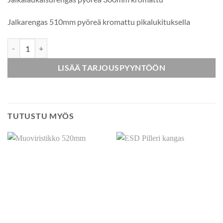
Jalkarengas 510mm pyöreä kromattu pikalukituksella
Kiekko keinonahkalla määrä
LISÄÄ TARJOUSPYYNTÖÖN
TUTUSTU MYÖS