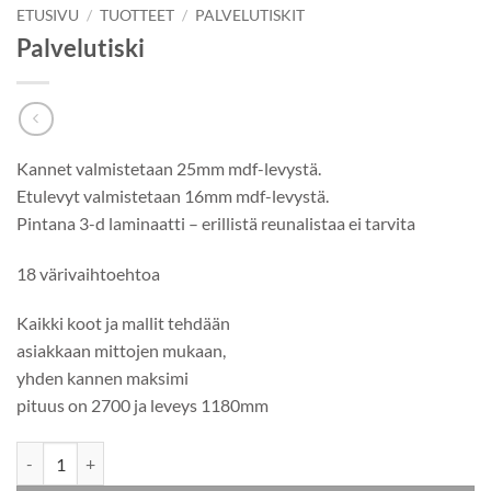
ETUSIVU
/
TUOTTEET
/
PALVELUTISKIT
Palvelutiski
Kannet valmistetaan 25mm mdf-levystä.
Etulevyt valmistetaan 16mm mdf-levystä.
Pintana 3-d laminaatti – erillistä reunalistaa ei tarvita
18 värivaihtoehtoa
Kaikki koot ja mallit tehdään
asiakkaan mittojen mukaan,
yhden kannen maksimi
pituus on 2700 ja leveys 1180mm
Palvelutiski määrä