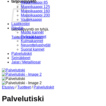
tarjouspyyntö
Mappikaappi 85
Mappikaappi 125
Mappikaappi 160
Mappikaappi 200
Vaatekaappi
Laatikostot
Pöydät
tarjouspyyntö on tyhjä.
Muoto kannet
Pyöreät kannet
Takaisin kauppaan
Kulmakannet
Neuvottelupöydät
Suorat kannet
Palvelutiskit
Seinäkkeet
Jalat / Metalliosat
Etusivu
/
Tuotteet
/
Palvelutiskit
Palvelutiski