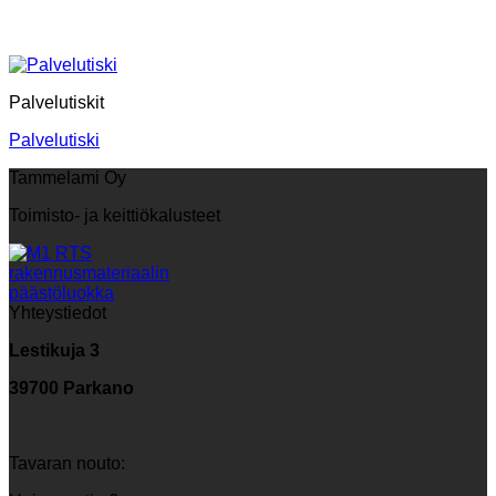
Palvelutiskit
Palvelutiski
Tammelami Oy
Toimisto- ja keittiökalusteet
Yhteystiedot
Lestikuja 3
39700 Parkano
Tavaran nouto: