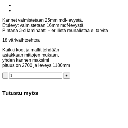
Kannet valmistetaan 25mm mdf-levystä.
Etulevyt valmistetaan 16mm mdf-levystä.
Pintana 3-d laminaatti – erillistä reunalistaa ei tarvita
18 värivaihtoehtoa
Kaikki koot ja mallit tehdään
asiakkaan mittojen mukaan,
yhden kannen maksimi
pituus on 2700 ja leveys 1180mm
Palvelutiski
määrä
Tutustu myös