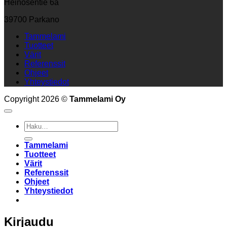
Heinosentie 6a
39700 Parkano
Tammelami
Tuotteet
Värit
Referenssit
Ohjeet
Yhteystiedot
Copyright 2026 ©
Tammelami Oy
Etsi:
Tammelami
Tuotteet
Värit
Referenssit
Ohjeet
Yhteystiedot
Kirjaudu