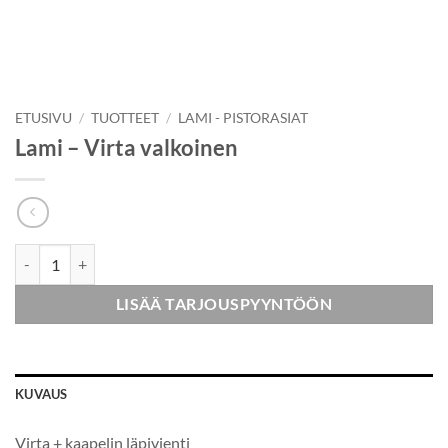
ETUSIVU
/
TUOTTEET
/
LAMI - PISTORASIAT
Lami – Virta valkoinen
Lami - Virta valkoinen määrä
LISÄÄ TARJOUSPYYNTÖÖN
KUVAUS
Virta + kaapelin läpivienti