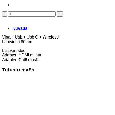
Lami
–
Laturi
musta
Kuvaus
määrä
Virta + Usb + Usb C + Wireless
Läpivienti 80mm
Lisävarusteet:
Adapteri HDMI musta
Adapteri Cat6 musta
Tutustu myös