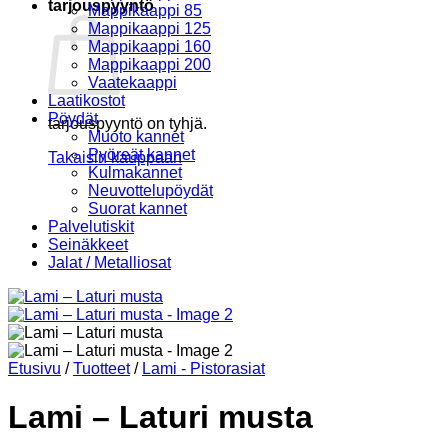
tarjouspyyntö
Mappikaappi 85
Mappikaappi 125
Mappikaappi 160
Mappikaappi 200
Vaatekaappi
Laatikostot
Pöydät
tarjouspyyntö on tyhjä.
Muoto kannet
Pyöreät kannet
Takaisin kauppaan
Kulmakannet
Neuvottelupöydät
Suorat kannet
Palvelutiskit
Seinäkkeet
Jalat / Metalliosat
Etusivu
/
Tuotteet
/
Lami - Pistorasiat
Lami – Laturi musta