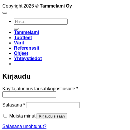
Copyright 2026 ©
Tammelami Oy
Etsi:
Tammelami
Tuotteet
Värit
Referenssit
Ohjeet
Yhteystiedot
Kirjaudu
Vaaditaan
Käyttäjätunnus tai sähköpostiosoite
*
Vaaditaan
Salasana
*
Muista minut
Kirjaudu sisään
Salasana unohtunut?