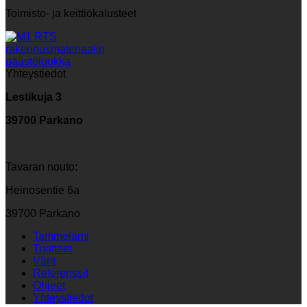
Toimisto- ja keittiökalusteet
Yhteystiedot
Lestikuja 3
39700 Parkano
Tavaran nouto:
Heinosentie 6a
39700 Parkano
Tammelami
Tuotteet
Värit
Referenssit
Ohjeet
Yhteystiedot