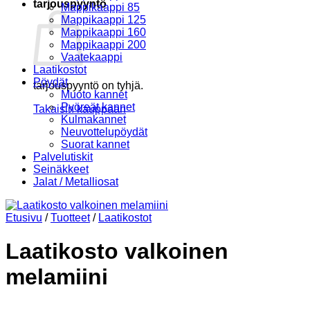
tarjouspyyntö
Mappikaappi 85
Mappikaappi 125
Mappikaappi 160
Mappikaappi 200
Vaatekaappi
Laatikostot
Pöydät
tarjouspyyntö on tyhjä.
Muoto kannet
Pyöreät kannet
Takaisin kauppaan
Kulmakannet
Neuvottelupöydät
Suorat kannet
Palvelutiskit
Seinäkkeet
Jalat / Metalliosat
Etusivu
/
Tuotteet
/
Laatikostot
Laatikosto valkoinen
melamiini