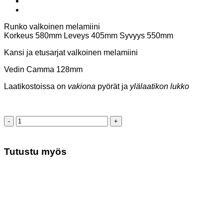
Runko valkoinen melamiini
Korkeus 580mm Leveys 405mm Syvyys 550mm
Kansi ja etusarjat valkoinen melamiini
Vedin Camma 128mm
Laatikostoissa on
vakiona
pyörät ja
ylälaatikon lukko
Laatikosto
valkoinen
melamiini
määrä
Tutustu myös