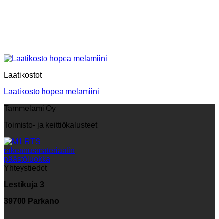
Laatikostot
Laatikosto hopea melamiini
Tammelami Oy
Toimisto- ja keittiökalusteet
Yhteystiedot
Lestikuja 3
39700 Parkano