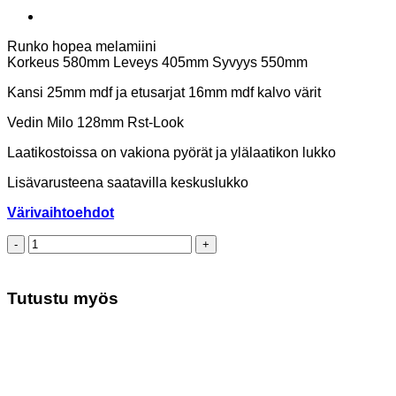
Runko hopea melamiini
Korkeus 580mm Leveys 405mm Syvyys 550mm
Kansi 25mm mdf ja etusarjat 16mm mdf kalvo värit
Vedin Milo 128mm Rst-Look
Laatikostoissa on vakiona pyörät ja ylälaatikon lukko
Lisävarusteena saatavilla keskuslukko
Värivaihtoehdot
Laatikosto
4-
L
runko
Tutustu myös
hopea
määrä