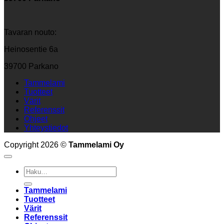
Tavaran nouto:
Heinosentie 6a
39700 Parkano
Tammelami
Tuotteet
Värit
Referenssit
Ohjeet
Yhteystiedot
Copyright 2026 ©
Tammelami Oy
Etsi:
Tammelami
Tuotteet
Värit
Referenssit