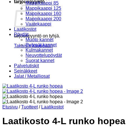
tarjouspyyntö
Mappikaappi 85
Mappikaappi 125
Mappikaappi 160
Mappikaappi 200
Vaatekaappi
Laatikostot
Pöydät
tarjouspyyntö on tyhjä.
Muoto kannet
Pyöreät kannet
Takaisin kauppaan
Kulmakannet
Neuvottelupöydät
Suorat kannet
Palvelutiskit
Seinäkkeet
Jalat / Metalliosat
Etusivu
/
Tuotteet
/
Laatikostot
Laatikosto 4-L runko hopea