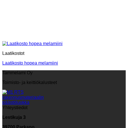
Laatikostot
Laatikosto hopea melamiini
Tammelami Oy
Toimisto- ja keittiökalusteet
Yhteystiedot
Lestikuja 3
39700 Parkano