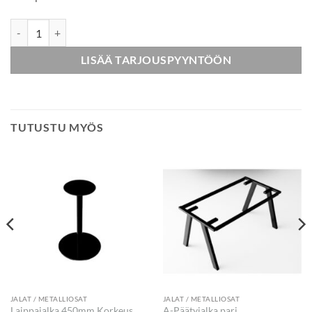
Laippajalka 480*480mm määrä
LISÄÄ TARJOUSPYYNTÖÖN
TUTUSTU MYÖS
JALAT / METALLIOSAT
JALAT / METALLIOSAT
Laippajalka 450mm Korkeus
A-Päätyjalka pari