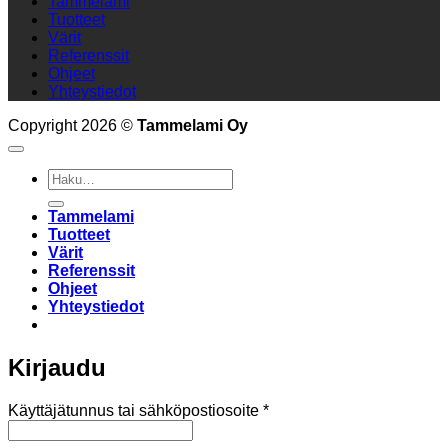
Tammelami
Tuotteet
Värit
Referenssit
Ohjeet
Yhteystiedot
Copyright 2026 ©
Tammelami Oy
Etsi:
Tammelami
Tuotteet
Värit
Referenssit
Ohjeet
Yhteystiedot
Kirjaudu
Vaaditaan
Käyttäjätunnus tai sähköpostiosoite
*