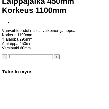
Laippajalka 450mm
Korkeus 1100mm
Värivaihtoehdot musta, valkoinen ja hopea
Korkeus 1100mm
Ylälaippa 295mm
Alalaippa 450mm
Varsiputki 60mm
Laippajalka
450mm
Korkeus
1100mm
Tutustu myös
määrä