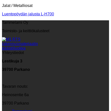
Jalat / Metalliosat
Luentopöydän jalusta L-H700
Tammelami Oy
Toimisto- ja keittiökalusteet
Yhteystiedot
Lestikuja 3
39700 Parkano
Tavaran nouto:
Heinosentie 6a
39700 Parkano