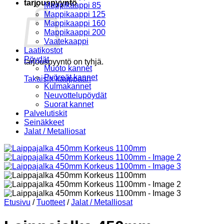
tarjouspyyntö
Mappikaappi 85
Mappikaappi 125
Mappikaappi 160
Mappikaappi 200
Vaatekaappi
Laatikostot
Pöydät
tarjouspyyntö on tyhjä.
Muoto kannet
Pyöreät kannet
Takaisin kauppaan
Kulmakannet
Neuvottelupöydät
Suorat kannet
Palvelutiskit
Seinäkkeet
Jalat / Metalliosat
Etusivu
/
Tuotteet
/
Jalat / Metalliosat