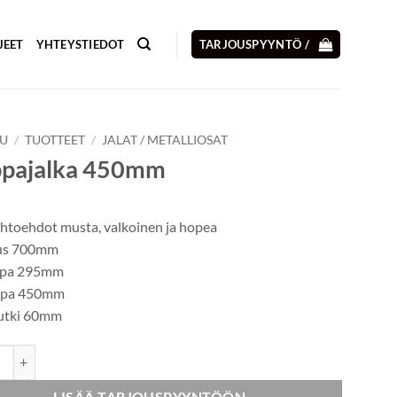
JEET
YHTEYSTIEDOT
TARJOUSPYYNTÖ /
VU
/
TUOTTEET
/
JALAT / METALLIOSAT
ppajalka 450mm
ihtoehdot musta, valkoinen ja hopea
us 700mm
ppa 295mm
ppa 450mm
utki 60mm
jalka 450mm määrä
LISÄÄ TARJOUSPYYNTÖÖN