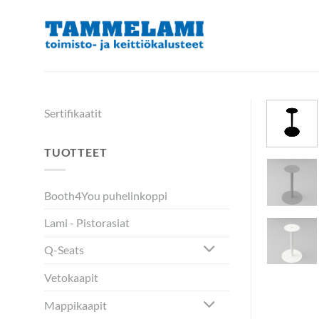
Skip
to
content
Sertifikaatit
TUOTTEET
Booth4You puhelinkoppi
Lami - Pistorasiat
Q-Seats
Vetokaapit
Mappikaapit