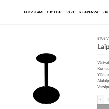
TAMMELAMI
TUOTTEET
VÄRIT
REFERENSSIT
OH
ETUSI
Lai
Väriva
Korke
Ylälai
Alalai
Varsip
Laippa