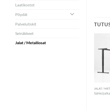
Laatikostot
Pöydät
TUTU
Palvelutiskit
Seinäkkeet
Jalat / Metalliosat
LLIOSAT
JALAT / METALLIOSAT
JALAT / ME
öydän jalusta PN-
Viistojalka
Sähköjalka