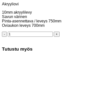
Akryyliovi
10mm akryylilevy
Savun värinen
Pinta-asennettava / leveys 750mm
Oviaukon leveys 700mm
Akryyliovi
määrä
Tutustu myös