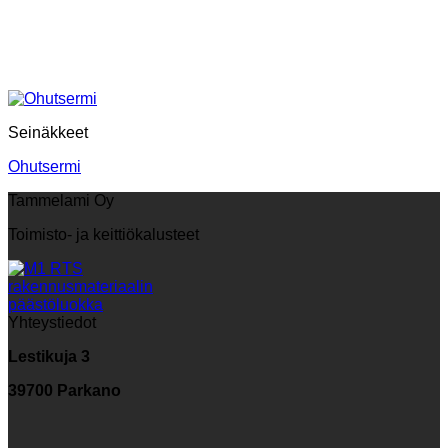
Seinäkkeet
Ohutsermi
Tammelami Oy
Toimisto- ja keittiökalusteet
Yhteystiedot
Lestikuja 3
39700 Parkano