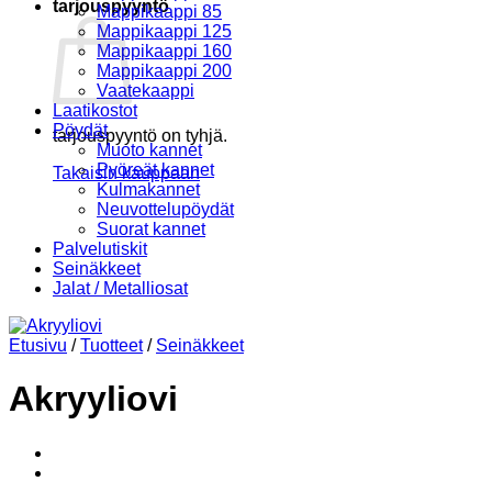
tarjouspyyntö
Mappikaappi 85
Mappikaappi 125
Mappikaappi 160
Mappikaappi 200
Vaatekaappi
Laatikostot
Pöydät
tarjouspyyntö on tyhjä.
Muoto kannet
Pyöreät kannet
Takaisin kauppaan
Kulmakannet
Neuvottelupöydät
Suorat kannet
Palvelutiskit
Seinäkkeet
Jalat / Metalliosat
Etusivu
/
Tuotteet
/
Seinäkkeet
Akryyliovi