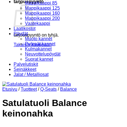
tarjouspyyntö
Mappikaappi 85
Mappikaappi 125
Mappikaappi 160
Mappikaappi 200
Vaatekaappi
Laatikostot
Pöydät
tarjouspyyntö on tyhjä.
Muoto kannet
Pyöreät kannet
Takaisin kauppaan
Kulmakannet
Neuvottelupöydät
Suorat kannet
Palvelutiskit
Seinäkkeet
Jalat / Metalliosat
Etusivu
/
Tuotteet
/
Q-Seats
/
Balance
Satulatuoli Balance
keinonahka