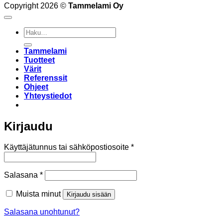
Copyright 2026 ©
Tammelami Oy
Etsi:
Tammelami
Tuotteet
Värit
Referenssit
Ohjeet
Yhteystiedot
Kirjaudu
Vaaditaan
Käyttäjätunnus tai sähköpostiosoite
*
Vaaditaan
Salasana
*
Muista minut
Kirjaudu sisään
Salasana unohtunut?