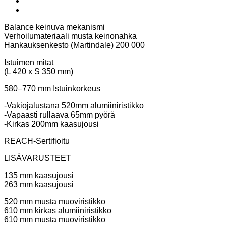
Balance keinuva mekanismi
Verhoilumateriaali musta keinonahka
Hankauksenkesto (Martindale) 200 000
Istuimen mitat
(L 420 x S 350 mm)
580–770 mm Istuinkorkeus
-Vakiojalustana 520mm alumiiniristikko
-Vapaasti rullaava 65mm pyörä
-Kirkas 200mm kaasujousi
REACH-Sertifioitu
LISÄVARUSTEET
135 mm kaasujousi
263 mm kaasujousi
520 mm musta muoviristikko
610 mm kirkas alumiiniristikko
610 mm musta muoviristikko