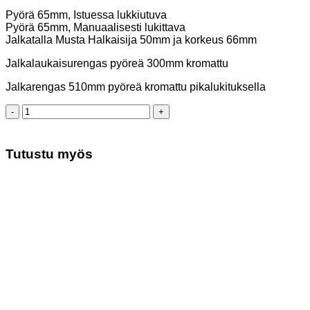
Pyörä 65mm, Istuessa lukkiutuva
Pyörä 65mm, Manuaalisesti lukittava
Jalkatalla Musta Halkaisija 50mm ja korkeus 66mm
Jalkalaukaisurengas pyöreä 300mm kromattu
Jalkarengas 510mm pyöreä kromattu pikalukituksella
Satulatuoli
Balance
keinonahka
määrä
Tutustu myös