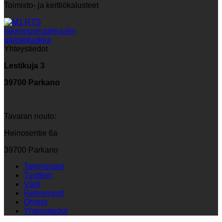
Toimisto- ja keittiökalusteet
Yhteystiedot
Lestikuja 3
39700 Parkano
Tavaran nouto:
Heinosentie 6a
39700 Parkano
Tammelami
Tuotteet
Värit
Referenssit
Ohjeet
Yhteystiedot