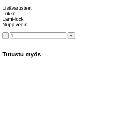
Lisävarusteet
Lukko
Lami-lock
Nuppivedin
Lokerokaappi
200/80
määrä
Tutustu myös