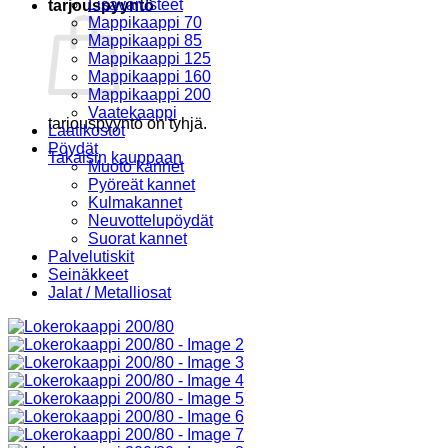
Lisävarusteet
tarjouspyyntö
Mappikaappi 70
Mappikaappi 85
Mappikaappi 125
Mappikaappi 160
Mappikaappi 200
Vaatekaappi
tarjouspyyntö on tyhjä.
Laatikostot
Pöydät
Takaisin kauppaan
Muoto kannet
Pyöreät kannet
Kulmakannet
Neuvottelupöydät
Suorat kannet
Palvelutiskit
Seinäkkeet
Jalat / Metalliosat