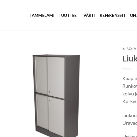
TAMMELAMI
TUOTTEET
VÄRIT
REFERENSSIT
OH
ETUSI
Liu
Kaapin
Runkovä
koivu 
Korke
Liukuov
Uraved
Lisäva