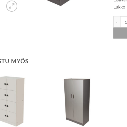
Lukko
Liukuov
STU MYÖS