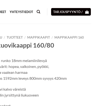
JEET
YHTEYSTIEDOT
TARJOUSPYYNTÖ /
VU
/
TUOTTEET
/
MAPPIKAAPIT
/
MAPPIKAAPPI 160
kuovikaappi 160/80
 runko 18mm melamiinilevyä
rit: hopea, valkoinen, pyökki,
ja vaalean harmaa
us 1592mm leveys 800mm syvyys 420mm
i kalvo väreistä
in jyrsittynä liukuoveen
rusteet