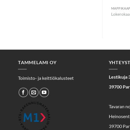
MAPPIKAAP
Lokerokaa
TAMMELAMI OY
YHTEYS
Lestikuja 
Toimisto- ja keittiökalusteet
39700 Pa
Tavaran n
Heinosent
39700 Par