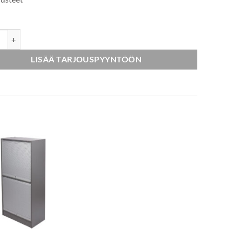
ikaappi 160/80 määrä
LISÄÄ TARJOUSPYYNTÖÖN