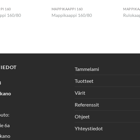
PI 160
MAPPIKAAPPI 160
MAPPIKAA
ppi 160/80
Mappikaappi 160/80
Rulokaa
TIEDOT
Tammelami
Tuotteet
3
Värit
rkano
Referenssit
outo:
Ohjeet
ie 6a
Yhteystiedot
kano