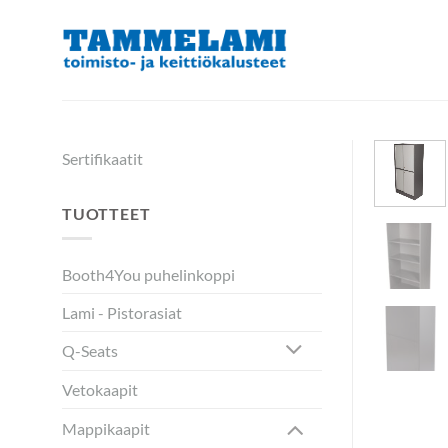
Skip
to
content
Sertifikaatit
TUOTTEET
Booth4You puhelinkoppi
Lami - Pistorasiat
Q-Seats
Vetokaapit
Mappikaapit