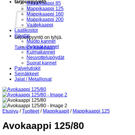
tarjouspyyntö
Mappikaappi 85
Mappikaappi 125
Mappikaappi 160
Mappikaappi 200
Vaatekaappi
Laatikostot
Pöydät
tarjouspyyntö on tyhjä.
Muoto kannet
Pyöreät kannet
Takaisin kauppaan
Kulmakannet
Neuvottelupöydät
Suorat kannet
Palvelutiskit
Seinäkkeet
Jalat / Metalliosat
Etusivu
/
Tuotteet
/
Mappikaapit
/
Mappikaappi 125
Avokaappi 125/80