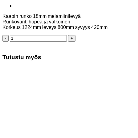
Kaapin runko 18mm melamiinilevyä
Runkovärit: hopea ja valkoinen
Korkeus 1224mm leveys 800mm syvyys 420mm
Avokaappi
125/80
määrä
Tutustu myös