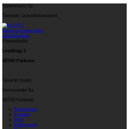
Tammelami Oy
Toimisto- ja keittiökalusteet
Yhteystiedot
Lestikuja 3
39700 Parkano
Tavaran nouto:
Heinosentie 6a
39700 Parkano
Tammelami
Tuotteet
Värit
Referenssit