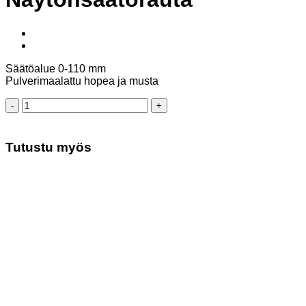
Säätöalue 0-110 mm
Pulverimaalattu hopea ja musta
Näytönsäätörauta
määrä
Tutustu myös