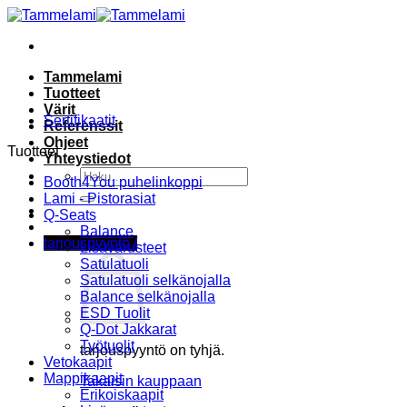
Skip
to
content
Tammelami
Tuotteet
Värit
Sertifikaatit
Referenssit
Ohjeet
Tuotteet
Yhteystiedot
Etsi:
Booth4You puhelinkoppi
Lami - Pistorasiat
Q-Seats
Balance
tarjouspyyntö /
Lisävarusteet
Satulatuoli
Satulatuoli selkänojalla
Balance selkänojalla
ESD Tuolit
Q-Dot Jakkarat
Työtuolit
tarjouspyyntö on tyhjä.
Vetokaapit
Mappikaapit
Takaisin kauppaan
Erikoiskaapit