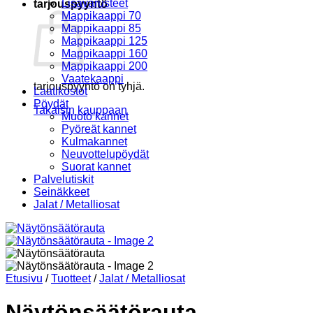
Lisävarusteet
tarjouspyyntö
Mappikaappi 70
Mappikaappi 85
Mappikaappi 125
Mappikaappi 160
Mappikaappi 200
Vaatekaappi
tarjouspyyntö on tyhjä.
Laatikostot
Pöydät
Takaisin kauppaan
Muoto kannet
Pyöreät kannet
Kulmakannet
Neuvottelupöydät
Suorat kannet
Palvelutiskit
Seinäkkeet
Jalat / Metalliosat
Etusivu
/
Tuotteet
/
Jalat / Metalliosat
Näytönsäätörauta