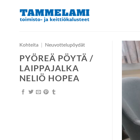
Skip
to
content
Kohteita
|
Neuvottelupöydät
PYÖREÄ PÖYTÄ /
LAIPPAJALKA
NELIÖ HOPEA