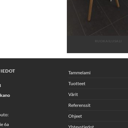
RUOKAILUSALI
TIEDOT
Tammelami
Tuotteet
3
Värit
rkano
Referenssit
outo:
Ohjeet
ie 6a
Yhteystiedot