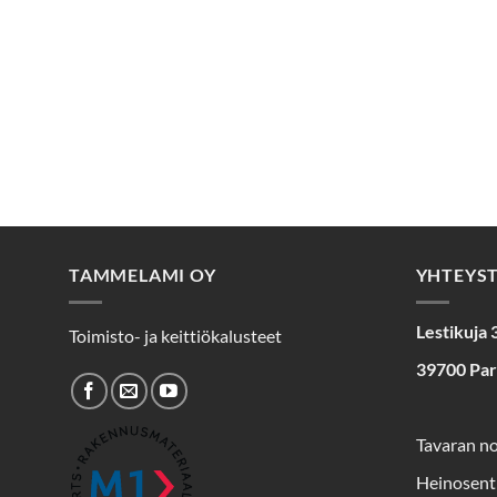
TAMMELAMI OY
YHTEYS
Lestikuja 
Toimisto- ja keittiökalusteet
39700 Pa
Tavaran n
Heinosent