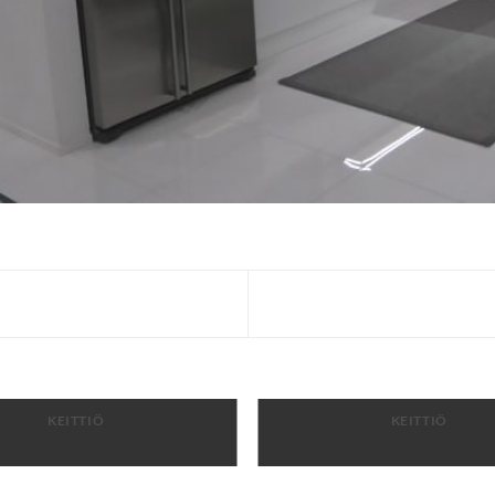
KEITTIÖ
KEITTIÖ