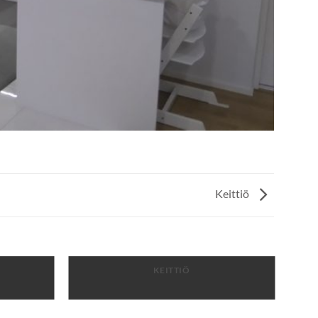
Keittiö
KEITTIÖ