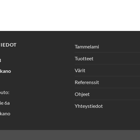
TIEDOT
Tammelami
Tuotteet
3
Värit
rkano
Referenssit
outo:
Ohjeet
ie 6a
Yhteystiedot
kano