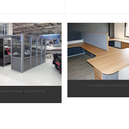
OHUTSERMI VERHOILT
INÄKERYHMÄ 20/8 HOPEA