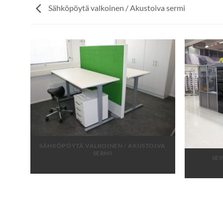
Sähköpöytä valkoinen / Akustoiva sermi
SÄHKÖPÖYTÄ VALKOINEN / AKUSTOIVA
SERMI
IKKA
SE