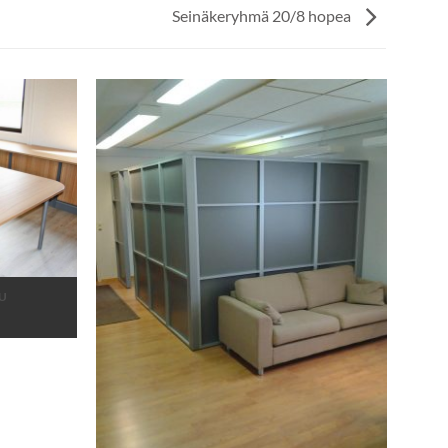
Seinäkeryhmä 20/8 hopea
U