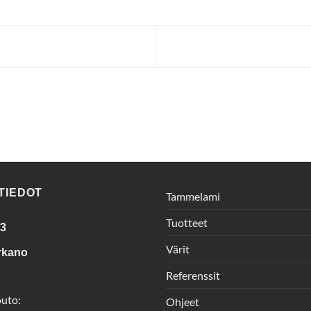
TIEDOT
Tammelami
Tuotteet
 3
Värit
rkano
Referenssit
outo:
Ohjeet